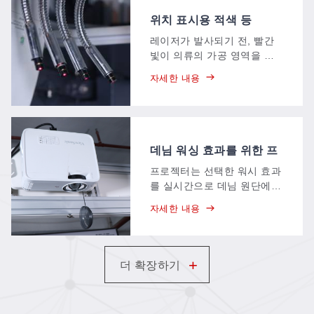
위치 표시용 적색 등
(Denim Systems)
레이저가 발사되기 전, 빨간
빛이 의류의 가공 영역을 표
시해 주므로 작업자는 디자인
자세한 내용
이 데님 원단의 어느 위치에
새겨질지 정확히 파악하고 몇
초 만에 조정할 수 있습니다.
데님 워싱 효과를 위한 프
로젝터 미리보기
프로젝터는 선택한 워시 효과
를 실시간으로 데님 원단에
직접 투사합니다. 레이저가
자세한 내용
원단에 닿기도 전에 위스커,
페이드, 패턴 등이 실제 의류
에 나타나기 때문에, 완성품
이 만들어지기 전에 마감 처
+
더 확장하기
리를 미리 확인할 수 있습니
다.