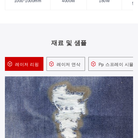
1000*1000mm
4000W
180W
50
재료 및 샘플
레이저 리핑
레이저 연삭
Pp 스프레이 시뮬