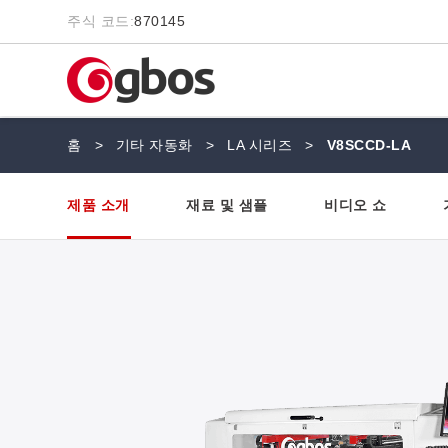
주식 코드:
870145
홈
>
기타 자동화
>
LA 시리즈
>
V8SCCD-LA
제품 소개
재료 및 샘플
비디오 쇼