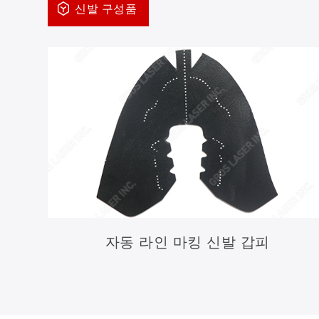
신발 구성품
자동 라인 마킹 신발 갑피