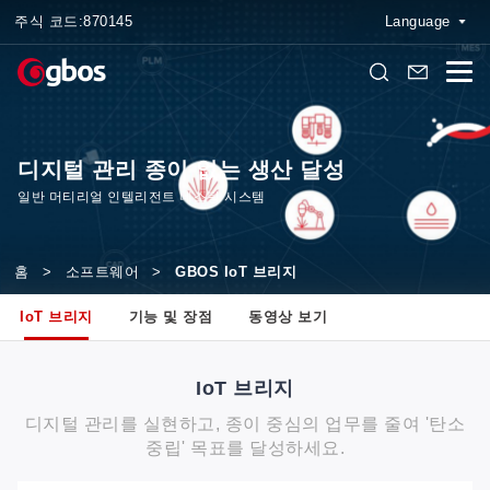
주식 코드:
870145
Language
디지털 관리 종이 없는 생산 달성
일반 머티리얼 인텔리전트 네스팅 시스템
홈
>
소프트웨어
>
GBOS IoT 브리지
IoT 브리지
기능 및 장점
동영상 보기
IoT 브리지
디지털 관리를 실현하고, 종이 중심의 업무를 줄여 '탄소
중립' 목표를 달성하세요.