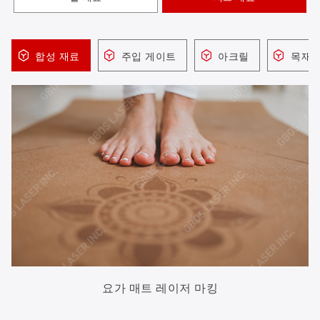
합성 재료
주입 게이트
아크릴
목재 
요가 매트 레이저 마킹