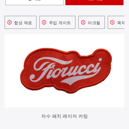
합성 재료
주입 게이트
아크릴
목재 
자수 패치 레이저 커팅