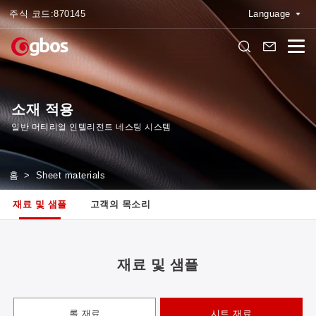
주식 코드:
870145
Language
소재 적용
일반 머티리얼 인텔리전트 네스팅 시스템
홈
>
Sheet materials
재료 및 샘플
고객의 목소리
재료 및 샘플
롤 재료
시트 재료