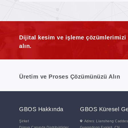
Kontrol Düğmeleri için Kalıcı Lazer
İşaretleme
Dijital kesim ve işleme çözümlerimiz
alın.
Üretim ve Proses Çözümünüzü Alın
GBOS Hakkında
GBOS Küresel Ge
Şirket
Adres: Liansheng Caddesi
Dünya Çapında Distribütörler
Guangdong Eyaleti. CN