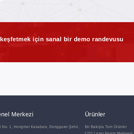
i keşfetmek için sanal bir demo randevusu
nel Merkezi
Ürünler
 No. 1, Hongmei Kasabası, Dongguan Şehri,
Bir Bakışta Tüm Ürünler
CO2 Lazer Kesim Makinesi