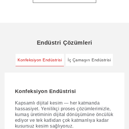
Endüstri Çözümleri
Konfeksiyon Endüstrisi
İç Çamaşırı Endüstrisi
Konfeksiyon Endüstrisi
İç Çamaşırı Endüstrisi
Kapsamlı dijital kesim — her katmanda
AI VisionScan teknolojisi, dantel kesim
hassasiyet. Yenilikçi proses çözümlerimizle,
hassasiyetini bir adım öteye taşıyor.
kumaş üretiminin dijital dönüşümüne öncülük
VisionScan PUR dağıtım sistemimiz ve
ediyor ve tek katlıdan çok katmanlıya kadar
temassız 3D sütyen kupası kesim
kusursuz kesim sağlıyoruz.
teknolojimizle bir araya geldiğinde, iç giyim