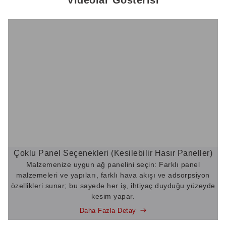
Videolar Gösterisi
Çoklu Panel Seçenekleri (Kesilebilir Hasır Paneller)
Malzemenize uygun ağ panelini seçin: Farklı panel
malzemeleri ve yapıları, farklı hava akışı ve adsorpsiyon
özellikleri sunar; bu sayede her iş, ihtiyaç duyduğu yüzeyde
kesim yapar.
Daha Fazla Detay