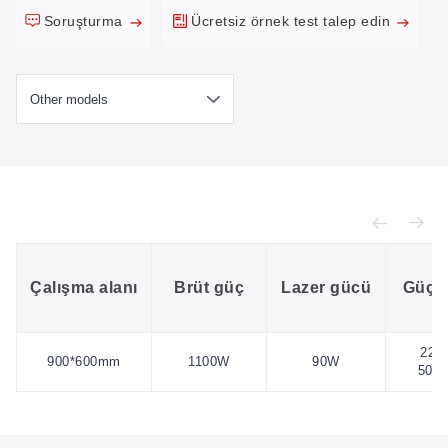
Soruşturma
Ücretsiz örnek test talep edin
Çalışma alanı
Brüt güç
Lazer gücü
Güç 
220
900*600mm
1100W
90W
50H