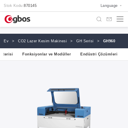
Stok Kodu:
870145
Language
Ev
>
CO2 Lazer Kesim Makinesi
>
GH Serisi
>
GH960
sterisi
Fonksiyonlar ve Modüller
Endüstri Çözümleri