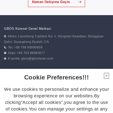
Hemen İletişime Geçin
GBOS Küresel Genel Merkezi
Adres: Liansheng Caddesi No. 1, Hongmei Kasabası, Dongguan
Şehri, Guangdong Eyaleti. CN
Tel: +86 769 88990609
Faks: +86 769 88990677
E-posta:
gbos@gboslaser.com
Haberlerimize abone olun
Cookie Preferences!!!
×
We use cookies to personalize and enhance your
Bizi Takip Edin
browsing experience on our websites.By
En son gelişmelerden haberdar olmak için bizi takip edin:
clicking"Accept all cookies",you agree to the use
of cookies.You can manage your settings at any