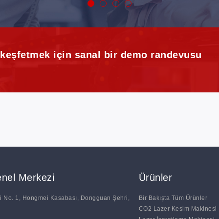
i keşfetmek için sanal bir demo randevusu
nel Merkezi
Ürünler
 No. 1, Hongmei Kasabası, Dongguan Şehri,
Bir Bakışta Tüm Ürünler
CO2 Lazer Kesim Makinesi