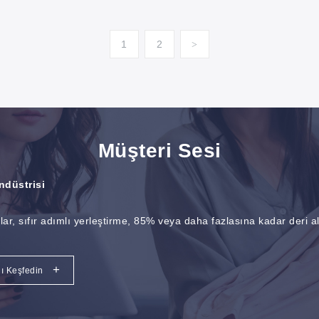
1
2
>
Müşteri Sesi
ndüstrisi
alar, sıfır adımlı yerleştirme, 85% veya daha fazlasına kadar deri a
+
ı Keşfedin