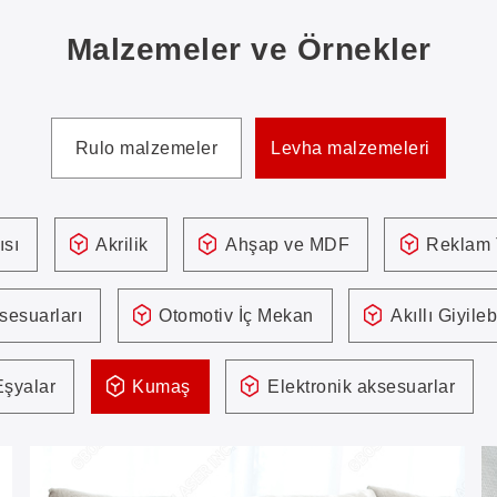
Malzemeler ve Örnekler
Rulo malzemeler
Levha malzemeleri
ısı
Akrilik
Ahşap ve MDF
Reklam 
sesuarları
Otomotiv İç Mekan
Akıllı Giyilebi
Eşyalar
Kumaş
Elektronik aksesuarlar