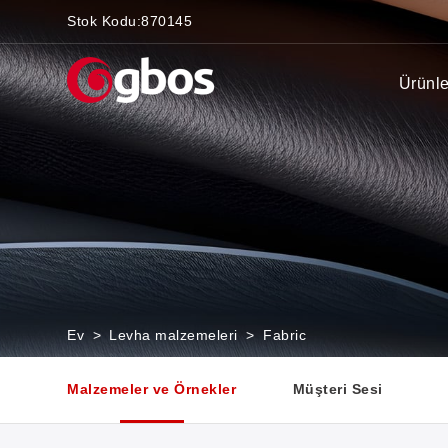
Stok Kodu:
870145
Ürünle
Ev
>
Levha malzemeleri
>
Fabric
Malzemeler ve Örnekler
Müşteri Sesi