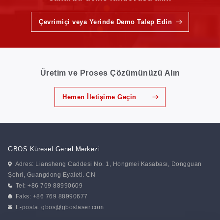
Çevrimiçi veya Yerinde Demo Talep Edin
Üretim ve Proses Çözümünüzü Alın
Hemen İletişime Geçin
GBOS Küresel Genel Merkezi
Adres: Liansheng Caddesi No. 1, Hongmei Kasabası, Dongguan
Şehri, Guangdong Eyaleti. CN
Tel: +86 769 88990609
Faks: +86 769 88990677
E-posta:
gbos@gboslaser.com