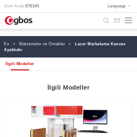
Stok Kodu:
870145
Language
Ev
>
Malzemeler ve Örnekler
>
Lazer Markalama Kanvas
Ayakkabı
İlgili Modeller
İlgili Modeller