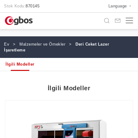
Stok Kodu:
870145
Language
Ev
>
Malzemeler ve Örnekler
>
Deri Ceket Lazer
İşaretleme
İlgili Modeller
İlgili Modeller