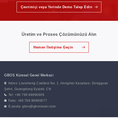
Çevrimiçi veya Yerinde Demo Talep Edin
Üretim ve Proses Çözümünüzü Alın
Hemen İletişime Geçin
GBOS Küresel Genel Merkezi
Adres: Liansheng Caddesi No. 1, Hongmei Kasabası, Dongguan
Şehri, Guangdong Eyaleti. CN
Tel: +86 769 88990609
Faks: +86 769 88990677
E-posta:
gbos@gboslaser.com