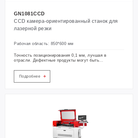
GN1081CCD
CCD камера-ориентированный станок для
лазерной резки
Рабочая область: 850*600 мм
Точность позиционирования 0,1 мм, лучшая в
отрасли. Дефектные продукты могут быть
выбраны. Одновременная резка различных
этикеток для удовлетворения потребностей
различных продуктов. Экономия времени и
+
Подробнее
повышение эффективности работы.