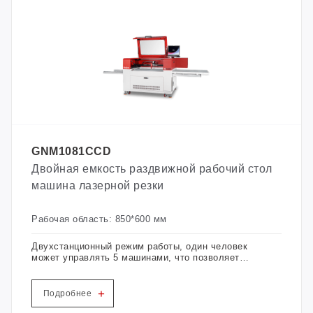
GNM1081CCD
Двойная емкость раздвижной рабочий стол
машина лазерной резки
Рабочая область: 850*600 мм
Двухстанционный режим работы, один человек
может управлять 5 машинами, что позволяет
удовлетворить сложные технологические
требования: резка деформированных этикеток,
кодирование этикеток и многое другое.
+
Подробнее