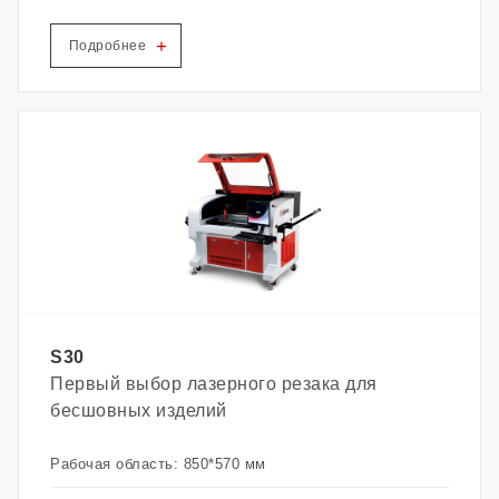
асинхронной системы, в сочетании с
высокоточными системами визуальной
идентификации, может быстро распознавать
+
Подробнее
различные рисунки и резать различные рисунки
в одно и то же время.
S30
Первый выбор лазерного резака для
бесшовных изделий
Рабочая область: 850*570 мм