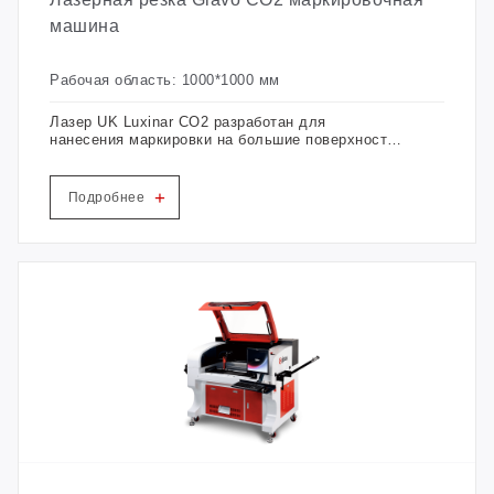
машина
Рабочая область: 1000*1000 мм
Лазер UK Luxinar CO2 разработан для
нанесения маркировки на большие поверхности
неметаллических материалов. По сравнению с
традиционной печатью и окрашиванием,
лазерная гравировка отличается
+
Подробнее
долговечностью, экологической безопасностью,
удобством создания и изменения рисунка,
четкими быстро гравируемыми рисунками и
возможностью стереоскопического просмотра.