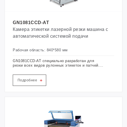
GN1081CCD-AT
Камера этикетки лазерной резки машина с
автоматической системой подачи
Рабочая область: 840*580 мм
GN1081CCD-AT специально разработан для
резки всех видов рулонных этикеток и патчей. В
нем используется настоящая интегрированная
система подачи, которая позволяет сэкономить
половину трудозатрат при неограниченной
+
Подробнее
длине непрерывной автоматической подачи.
Оснащенный передовой системой оптического
распознавания, он может быстро
идентифицировать этикетку с высокой
точностью и достичь более высокой точности и
скорости резки краев.