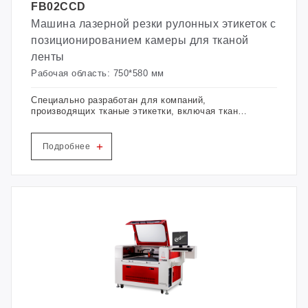
FB02CCD
Машина лазерной резки рулонных этикеток с
позиционированием камеры для тканой
ленты
Рабочая область: 750*580 мм
Специально разработан для компаний,
производящих тканые этикетки, включая тканые
этикетки как пакетного, так и плиточного типа.
Выбор лазерных систем GBOS достиг 80% в
мировой индустрии этикеток высокого класса.
+
Подробнее