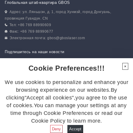
Глобальная штаб-квартира GBOS
Адрес: ул. Ляньшэн, д. 1, город Хунмэй, город Дунгуань,
провинция Гуандун. CN
Тел: +86 769 88990609
Факс: +86 769 88990677
Электронная почта:
gbos@gboslaser.com
Подпишитесь на наши новости
Cookie Preferences!!!
×
Следуйте за нами
We use cookies to personalize and enhance your
Подписывайтесь на нас, чтобы быть в курсе последних новостей:
browsing experience on our websites.By
clicking"Accept all cookies",you agree to the use
of cookies.You can manage your settings at any
time through Cookie Preferences or read our
Cookie Policy to learn more.
© 2026 GBOS. Все права защищены.
Политика
конфиденциальности
|
Карта сайта
Deny
Accept