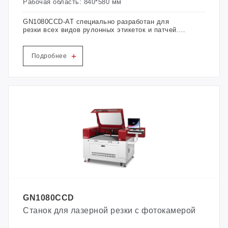
Рабочая область: 840*580 мм
GN1080CCD-AT специально разработан для
резки всех видов рулонных этикеток и патчей. В
нем используется настоящая интегрированная
система подачи, которая позволяет сэкономить
половину трудозатрат при неограниченной
+
Подробнее
длине непрерывной автоматической подачи.
Оснащенный передовой системой оптического
распознавания, он может быстро
идентифицировать этикетку с высокой
точностью и достичь более высокой точности и
скорости резки краев.
GN1080CCD
Станок для лазерной резки с фотокамерой