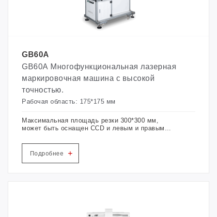
GB60A
GB60A Многофункциональная лазерная
маркировочная машина с высокой
точностью.
Рабочая область: 175*175 мм
Максимальная площадь резки 300*300 мм,
может быть оснащен CCD и левым и правым
подающим устройством. Он специально
разработан для легких операций обработки и
серийного производства. Его возможности резки
+
Подробнее
и гравировки достигли беспрецедентных
стандартов.