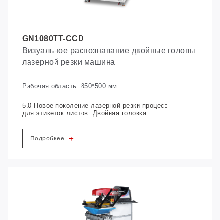
GN1080TT-CCD
Визуальное распознавание двойные головы
лазерной резки машина
Рабочая область: 850*500 мм
5.0 Новое поколение лазерной резки процесс
для этикеток листов. Двойная головка
асинхронной системы, в сочетании с
высокоточными системами визуальной
идентификации, может быстро распознавать
+
Подробнее
различные рисунки и резать различные рисунки
в одно и то же время.