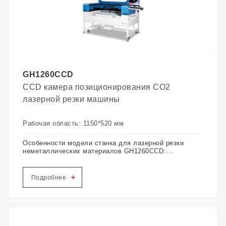
GH1260CCD
CCD камера позиционирования CO2
лазерной резки машины
Рабочая область: 1150*520 мм
Особенности модели станка для лазерной резки
неметаллических материалов GH1260CCD:
новая модель, разработанная для всех
отраслей неметаллической резки; в подвижной
части используются импортные линейные
+
Подробнее
направляющие и высокоскоростные шаговые
двигатели; встроенное компьютерное
управление, цифровая высокоскоростная
технология обработки DSP, автономная работа,
гуманизированный интерфейс управления.
Мощность лазера, скорость гравировки и резки