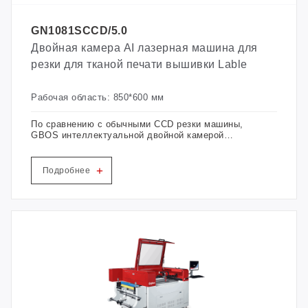
GN1081SCCD/5.0
Двойная камера AI лазерная машина для
резки для тканой печати вышивки Lable
Рабочая область: 850*600 мм
По сравнению с обычными CCD резки машины,
GBOS интеллектуальной двойной камерой
лазерной резки скорость увеличилась на
40%-50%. 130W удовлетворить любые ваши
требования 20,000h без технического
+
Подробнее
обслуживания.