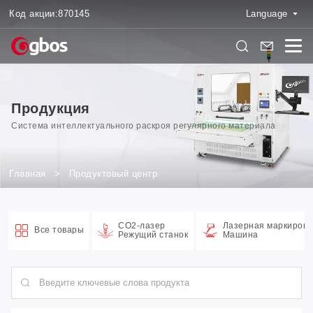
Код акции:
870145
Language
Продукция
Система интеллектуального раскроя регулярного материала
Главная
>
Продуктовый центр
CO2-лазер
Лазерная маркировк
Все товары
Режущий станок
Машина