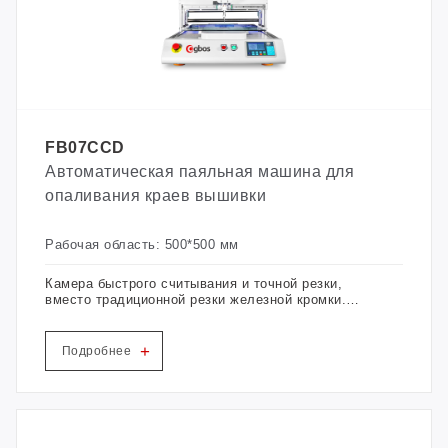
FB07CCD
Автоматическая паяльная машина для
опаливания краев вышивки
Рабочая область: 500*500 мм
Камера быстрого считывания и точной резки,
вместо традиционной резки железной кромки.
Вся машина использует линейную
направляющую + систему винтового привода.
Простой в освоении и использовании
+
Подробнее
(программное обеспечение такое же, как лазер).
Один человек может управлять 10 комплектами
станков.