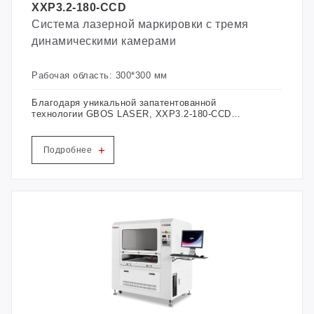
XXP3.2-180-CCD
Система лазерной маркировки с тремя
динамическими камерами
Рабочая область: 300*300 мм
Благодаря уникальной запатентованной
технологии GBOS LASER, XXP3.2-180-CCD
превосходит аналогичные модели по скорости и
точности. Для лазерной маркировки VisionScan
на отверстиях для обуви (для позиционирования
+
Подробнее
отверстий лазерной маркировки), область
маркировки регулируется в пределах 300-600
MM, область позиционирования камеры в
пределах 400*400 мм, так что для
удовлетворения вашего спроса на различные
точности.