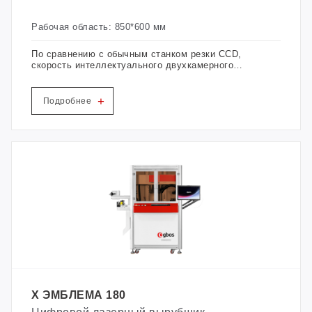
Рабочая область: 850*600 мм
По сравнению с обычным станком резки CCD,
скорость интеллектуального двухкамерного
станка лазерной резки GBOS увеличивается на
40%-50%. Доступно несколько вариантов
мощности для удовлетворения различных
+
Подробнее
потребностей, а лазерный источник имеет
увеличенный срок службы для длительного
использования.
X ЭМБЛЕМА 180