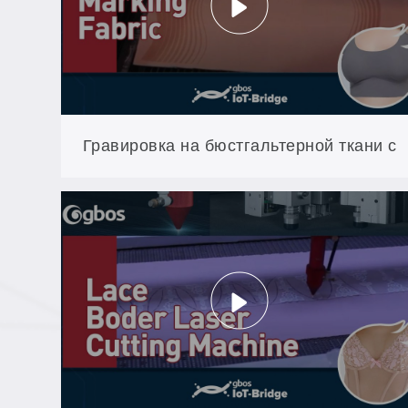
каждый контур
Гравировка на бюстгальтерной ткани с
рельефным 3D-эффектом: работа с
текстурой XXP3 на тонких тканях