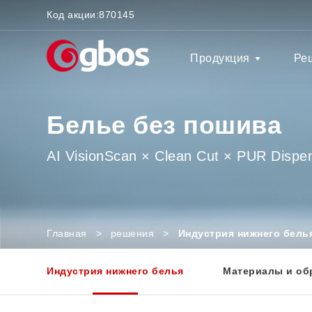
Код акции:
870145
Продукция
Ре
Белье без пошива
AI VisionScan × Clean Cut × PUR Dispe
Главная
>
решения
>
Индустрия нижнего бель
Индустрия нижнего белья
Материалы и об