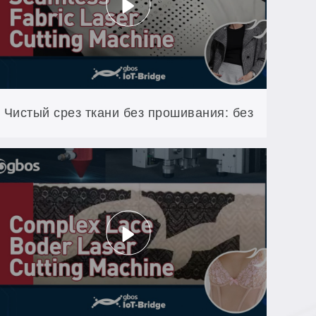
Чистый срез ткани без прошивания: без
желтых и черных пятен, без
подгоревших краев (S30)