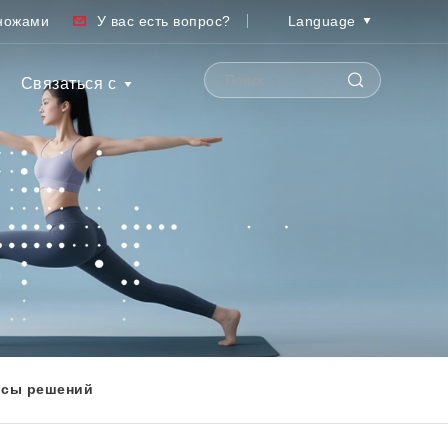
ножами
У вас есть вопрос?
Language
Связаться с
рсы решений