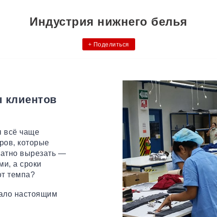
Индустрия нижнего белья
+
Поделиться
ы клиентов
я всё чаще
ров, которые
ратно вырезать —
ми, а сроки
от темпа?
тало настоящим