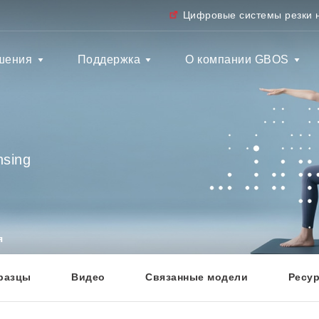
Цифровые системы резки 
шения
Поддержка
О компании GBOS
nsing
я
разцы
Видео
Связанные модели
Ресу