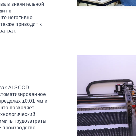
ва в значительной
дит к
что негативно
также приводит к
затрат.
зак AI SCCD
автоматизированное
пределах ±0,01 мм и
 что позволяет
ехнологический
омить трудозатраты
 производство.