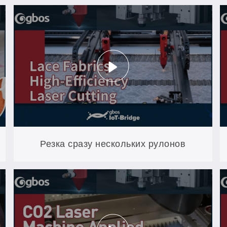
Резка сразу нескольких рулонов
кружева — даже с разными узорами —
с удвоенной скоростью