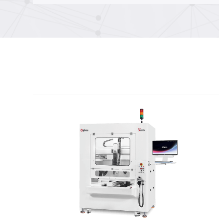
обрезка формованных деталей без
использования обрезных штампов
(GN602-3D-EP)