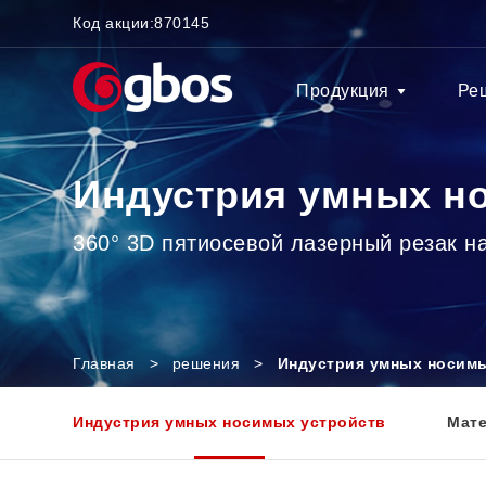
Код акции:
870145
Продукция
Ре
Индустрия умных н
360° 3D пятиосевой лазерный резак 
Главная
>
решения
>
Индустрия умных носим
Индустрия умных носимых устройств
Мат