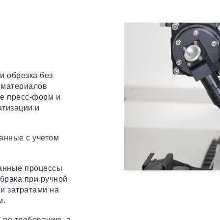
и обрезка без
 материалов
ие пресс-форм и
атизации и
анные с учетом
ванные процессы
брака при ручной
и затратами на
м.
 по требованию, а