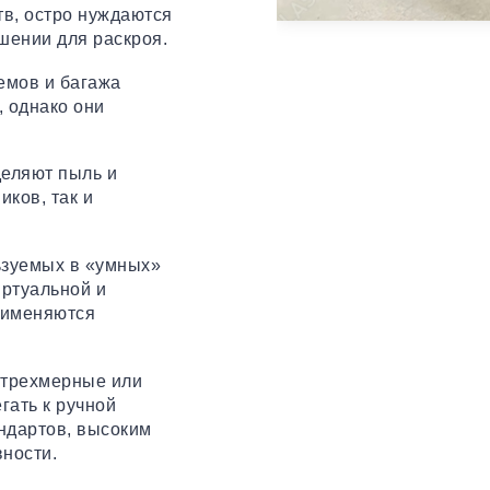
в, остро нуждаются
шении для раскроя.
емов и багажа
 однако они
деляют пыль и
иков, так и
ьзуемых в «умных»
иртуальной и
рименяются
 трехмерные или
гать к ручной
андартов, высоким
вности.