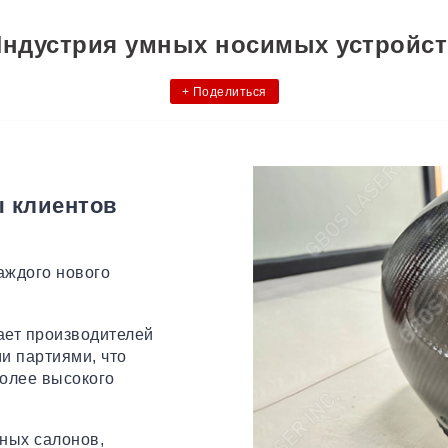
ндустрия умных носимых устройс
+
Поделиться
ы клиентов
аждого нового
ает производителей
и партиями, что
более высокого
ьных салонов,