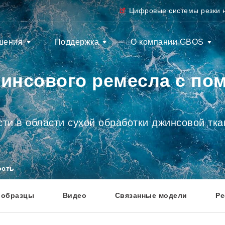
Цифровые системы резки 
шения
Поддержка
О компании GBOS
инсового ремесла с п
ти в области сухой обработки джинсовой тка
ость
 образцы
Видео
Связанные модели
Ре