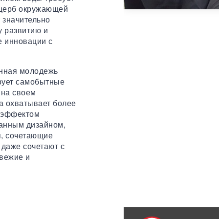
ущерб окружающей
т значительно
у развитию и
е инновации с
енная молодежь
рует самобытные
 на своем
а охватывает более
с эффектом
ванным дизайном,
я, сочетающие
 даже сочетают с
вежие и