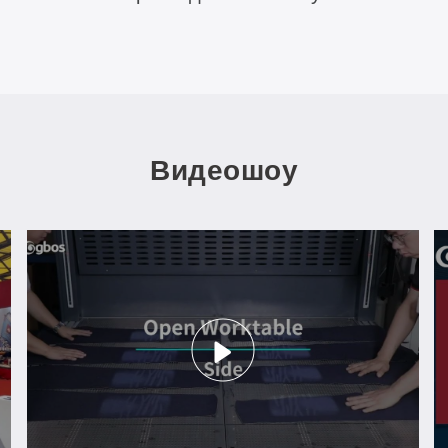
обработка (лазерная обдирка)
Видеошоу