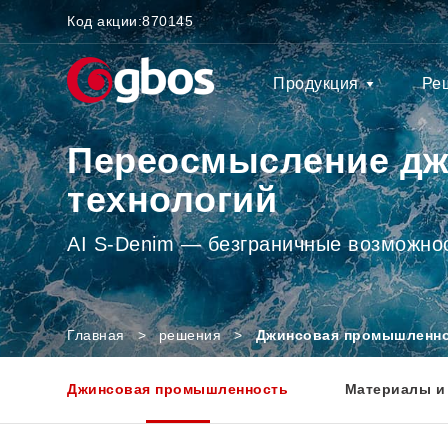
Код акции:
870145
Продукция
Ре
Переосмысление дж
технологий
AI S-Denim — безграничные возможнос
Главная
>
решения
>
Джинсовая промышленн
Джинсовая промышленность
Материалы и