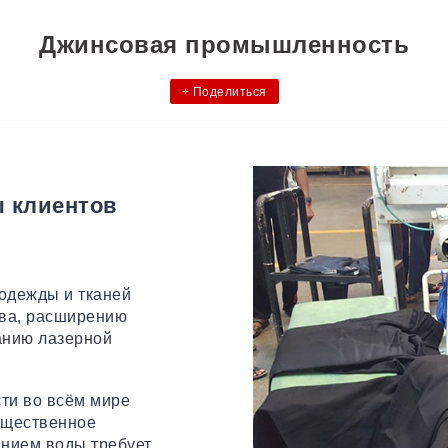
Джинсовая промышленность
+
Поделиться
ы клиентов
одежды и тканей
тва, расширению
анию лазерной
ти во всём мире
бщественное
анием воды требует