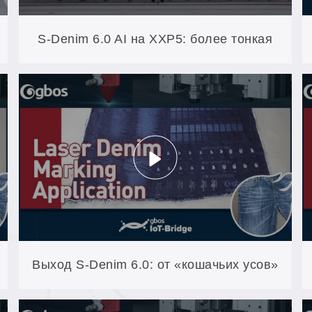
S-Denim 6.0 AI на XXP5: более тонкая
текстура денима, более экологичная
отделка
Выход S-Denim 6.0: от «кошачьих усов»