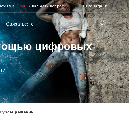
ножами
У вас есть вопрос?
Language
Связаться с
омощью цифровых
ни
сурсы решений