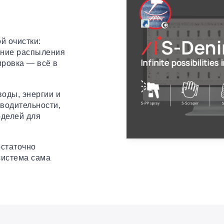
й очистки:
ание распыления
ровка — всё в
оды, энергии и
водительности,
оделей для
остаточно
система сама