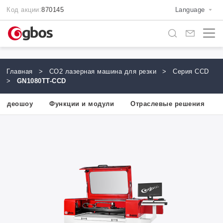
Код акции:
870145
Language
Главная
>
CO2 лазерная машина для резки
>
Серия CCD
>
GN1080TT-CCD
Видеошоу
Функции и модули
Отраслевые решения