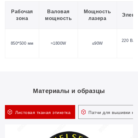
Рабочая
Валовая
Мощность
Элект
зона
мощность
лазера
220 В/1
850*500 мм
≈1800W
≤90W
Материалы и образцы
Листовая тканая этикетка
Патчи для вышивки на