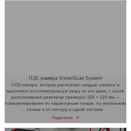
ПЗС-камера VisionScan System
CCD-камера, которая распознает каждый элемент и
выполняет интеллектуальную резку по его краю, с зоной
распознавания размером примерно 150 × 120 мм —
позиционирование по характерным точкам, по нескольким
точкам и по контуру в одной системе.
Подробнее