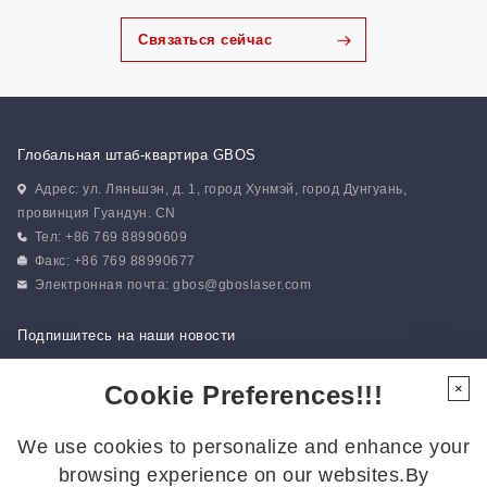
Связаться сейчас
Глобальная штаб-квартира GBOS
Адрес: ул. Ляньшэн, д. 1, город Хунмэй, город Дунгуань,
провинция Гуандун. CN
Тел: +86 769 88990609
Факс: +86 769 88990677
Электронная почта:
gbos@gboslaser.com
Подпишитесь на наши новости
Cookie Preferences!!!
×
Следуйте за нами
We use cookies to personalize and enhance your
Подписывайтесь на нас, чтобы быть в курсе последних новостей:
browsing experience on our websites.By