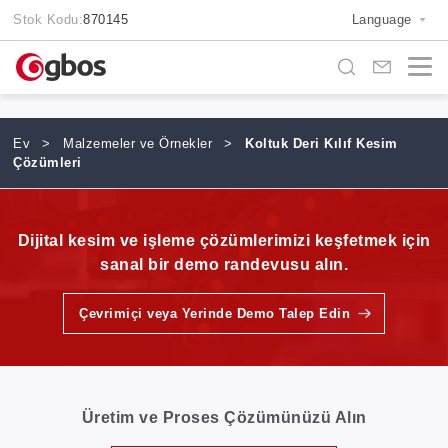
Stok Kodu:
870145
Language
Ev
>
Malzemeler ve Örnekler
>
Koltuk Deri Kılıf Kesim
Çözümleri
Dijital kesim ve işleme çözümlerimizi keşfetmek için
sanal bir demo randevusu alın.
Çevrimiçi veya Yerinde Demo Talep Edin
Üretim ve Proses Çözümünüzü Alın