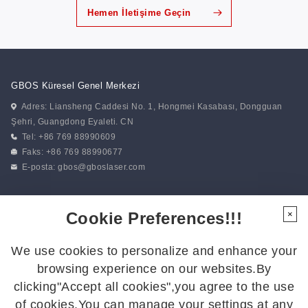
Hemen İletişime Geçin
GBOS Küresel Genel Merkezi
Adres: Liansheng Caddesi No. 1, Hongmei Kasabası, Dongguan
Şehri, Guangdong Eyaleti. CN
Tel: +86 769 88990609
Faks: +86 769 88990677
E-posta:
gbos@gboslaser.com
Haberlerimize abone olun
Cookie Preferences!!!
×
We use cookies to personalize and enhance your
Bizi Takip Edin
browsing experience on our websites.By
En son gelişmelerden haberdar olmak için bizi takip edin:
clicking"Accept all cookies",you agree to the use
of cookies.You can manage your settings at any