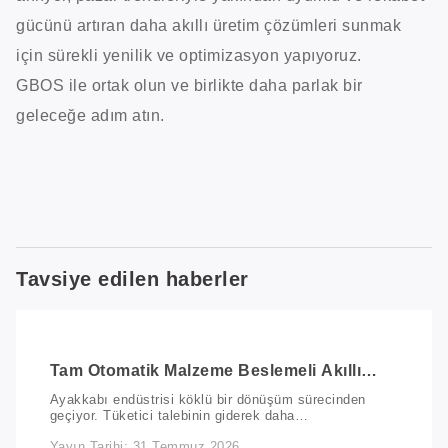
gücünü artıran daha akıllı üretim çözümleri sunmak
için sürekli yenilik ve optimizasyon yapıyoruz.
GBOS ile ortak olun ve birlikte daha parlak bir
geleceğe adım atın.
Tavsiye edilen haberler
Tam Otomatik Malzeme Beslemeli Akıllı
İşaretleme Çözümü: Ayakkabı Üretiminde
Ayakkabı endüstrisi köklü bir dönüşüm sürecinden
Verimliliği Yeniden Tanımlamak
geçiyor. Tüketici talebinin giderek daha
kişiselleşmesiyle birlikte, üreticiler parçalı siparişler,
Yayın Tarihi: 31 Temmuz 2026
daha kısa teslimat süreleri ve birden fazla malzemeyi