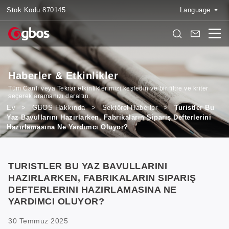
Stok Kodu:
870145
Language
Haberler & Etkinlikler
Tüm Canlı veya Tekrar etkinliklerimizi keşfedin ve bir filtre ve kriter
seçerek aramanızı daraltın.
Ev
>
GBOS Hakkında
>
Sektörel Haberler
>
Turistler Bu
Yaz Bavullarını Hazırlarken, Fabrikaların Sipariş Defterlerini
Hazırlamasına Ne Yardımcı Oluyor?
TURISTLER BU YAZ BAVULLARINI
HAZIRLARKEN, FABRIKALARIN SIPARIŞ
DEFTERLERINI HAZIRLAMASINA NE
YARDIMCI OLUYOR?
30 Temmuz 2025