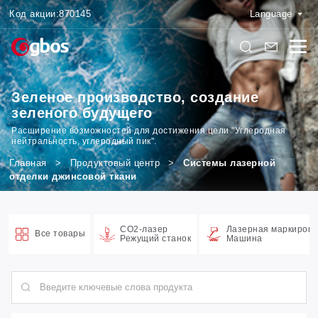
Код акции:
870145
Language
Зеленое производство, создание
зеленого будущего
Расширение возможностей для достижения цели "Углеродная
нейтральность, углеродный пик".
Главная
>
Продуктовый центр
>
Системы лазерной
отделки джинсовой ткани
CO2-лазер
Лазерная маркировк
Все товары
Режущий станок
Машина