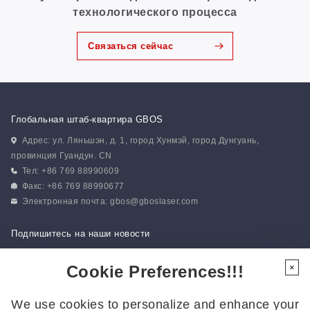
технологического процесса
Связаться сейчас
Глобальная штаб-квартира GBOS
Адрес: ул. Ляньшэн, д. 1, город Хунмэй, город Дунгуань,
провинция Гуандун. CN
Тел: +86 769 88990609
Факс: +86 769 88990677
Электронная почта:
gbos@gboslaser.com
Подпишитесь на наши новости
Cookie Preferences!!!
×
Следуйте за нами
We use cookies to personalize and enhance your
Подписывайтесь на нас, чтобы быть в курсе последних новостей: