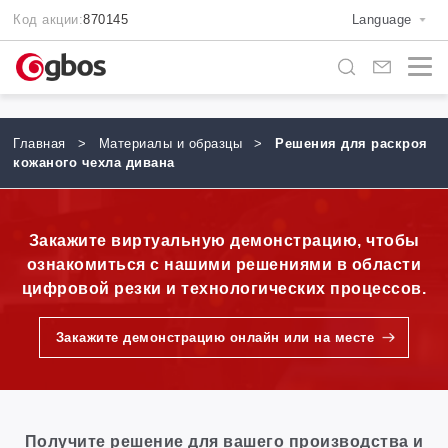
Код акции:
870145
Language
Главная
>
Материалы и образцы
>
Решения для раскроя
кожаного чехла дивана
Закажите виртуальную демонстрацию, чтобы
ознакомиться с нашими решениями в области
цифровой резки и технологических процессов.
Закажите демонстрацию онлайн или на месте
Получите решение для вашего производства и