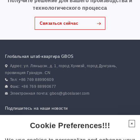
Получите решение для вашего производства и
технологического процесса
Связаться сейчас
Глобальная штаб-квартира GBOS
Адрес: ул. Ляньшэн, д. 1, город Хунмэй, город Дунгуань,
провинция Гуандун. CN
Тел: +86 769 88990609
Факс: +86 769 88990677
Электронная почта:
gbos@gboslaser.com
Подпишитесь на наши новости
Cookie Preferences!!!
×
Следуйте за нами