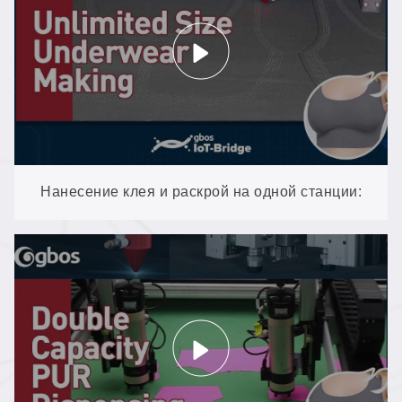
бесшовной одежды
Нанесение клея и раскрой на одной станции:
склеивание полиуретаном для нижнего белья
без швов (DP-GN1280TT-AT-SCCD)