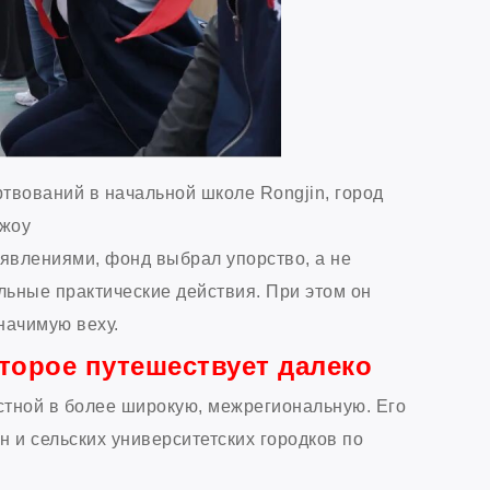
ртвований в начальной школе Rongjin, город
чжоу
явлениями, фонд выбрал упорство, а не
ельные практические действия. При этом он
начимую веху.
оторое путешествует далеко
стной в более широкую, межрегиональную. Его
н и сельских университетских городков по