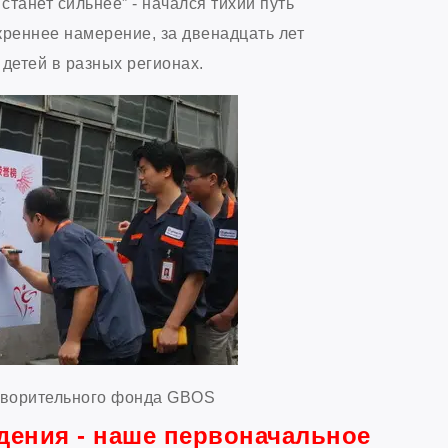
станет сильнее” - начался тихий путь
скреннее намерение, за двенадцать лет
детей в разных регионах.
отворительного фонда GBOS
дения - наше первоначальное