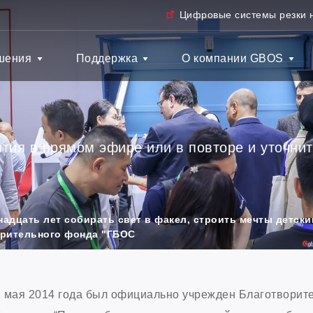
Цифровые системы резки 
шения
Поддержка
О компании GBOS
тия в прямом эфире или в повторе и уточнит
надцать лет собирать свет в факел, строить мечты детск
орительного фонда "ГБОС
 мая 2014 года был официально учрежден Благотворит