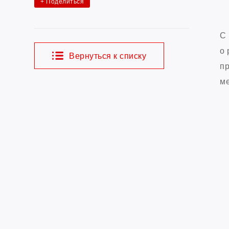
+
Поделиться
С 
о 
Вернуться к списку
пр
ме