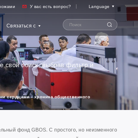
ножами
У вас есть вопрос?
Language
Связаться с
е свой поиск, выбрав фильтр и
ими сердцами - хроника общественного
ельный фонд GBOS. С простого, но неизменного