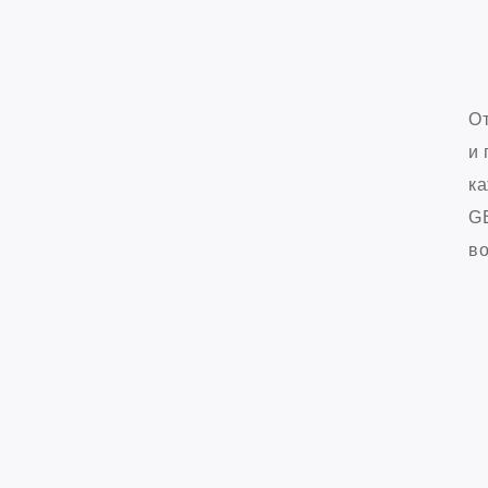
От
и 
ка
GB
во