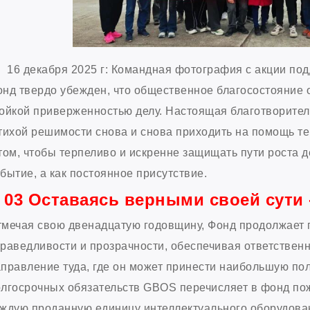
16 декабря 2025 г: Командная фотография с акции по
нд твердо убежден, что общественное благосостояние 
ойкой приверженностью делу. Настоящая благотворител
тихой решимости снова и снова приходить на помощь те
том, чтобы терпеливо и искренне защищать пути роста д
бытие, а как постоянное присутствие.
03 Оставаясь верными своей сути 
мечая свою двенадцатую годовщину, Фонд продолжает 
раведливости и прозрачности, обеспечивая ответствен
правление туда, где он может принести наибольшую пол
лгосрочных обязательств GBOS перечисляет в фонд пож
ждую проданную единицу интеллектуального оборудова