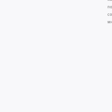
по
со
мн