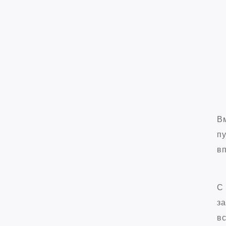
Вм
пу
вп
С 
за
вс