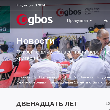
Код акции:
870145
Продукция
Ре
Новости
Откройте для себя все наши мероприя
критерии.
Главная
>
О компании GBOS
>
Новости
>
Две
благосостояния, посвященная 12-летию Благотв
ДВЕНАДЦАТЬ ЛЕТ
12