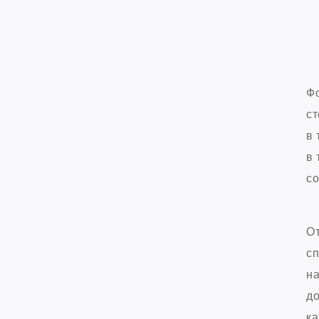
Фо
ст
в 
в 
со
От
сп
на
до
ка