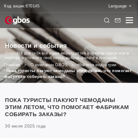
Код акции:
870145
Language
Новости и события
Откройте для себя все наши мероприятия в прямом эфире или в
повторе и уточните свой поиск, выбрав фильтр и критерии.
Главная
>
О компании GBOS
>
Новости индустрии
>
Пока туристы пакуют чемоданы этим летом, что помогает
фабрикам собирать заказы?
ПОКА ТУРИСТЫ ПАКУЮТ ЧЕМОДАНЫ
ЭТИМ ЛЕТОМ, ЧТО ПОМОГАЕТ ФАБРИКАМ
СОБИРАТЬ ЗАКАЗЫ?
30 июля 2025 года