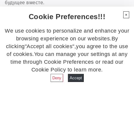
будущее вместе.
Cookie Preferences!!!
×
We use cookies to personalize and enhance your
browsing experience on our websites.By
clicking"Accept all cookies",you agree to the use
Рекомендуемые новости
of cookies.You can manage your settings at any
time through Cookie Preferences or read our
Cookie Policy to learn more.
Deny
Accept
Полностью автоматизированная
система подачи материалов —
Обувная промышленность переживает глубокие
интеллектуальное решение для
преобразования. По мере того как потребительский
нанесения маркировки: новый уровень
спрос становится все более
производительности в обувном
Дата публикации: 31 июля 2026 г.
индивидуализированным, производители
сталкиваются с фрагментированными заказами,
производстве
сокращением сроков поставки и необходимостью
одновременной обработки различных материалов.
Производство небольших партий с широким
ассортиментом стало новой нормой. Однако многие
фабрики по-прежнему полагаются на ручные или