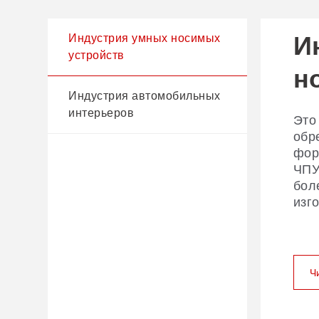
И
И
Индустрия умных носимых
устройств
н
а
Индустрия автомобильных
и
интерьеров
Это
обр
фор
Лаз
ЧПУ
дру
бол
быс
изг
уни
нов
лаз
гра
Ч
Ч