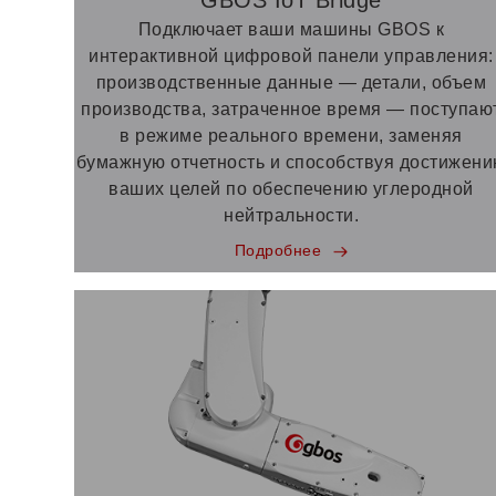
GBOS IoT Bridge
Подключает ваши машины GBOS к
интерактивной цифровой панели управления:
производственные данные — детали, объем
производства, затраченное время — поступаю
в режиме реального времени, заменяя
бумажную отчетность и способствуя достижен
ваших целей по обеспечению углеродной
нейтральности.
Подробнее