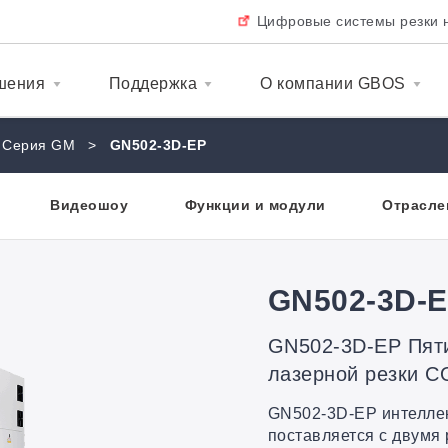
Цифровые системы резки 
шения
Поддержка
О компании GBOS
Серия GM
>
GN502-3D-EP
Видеошоу
Функции и модули
Отрасле
GN502-3D-
GN502-3D-EP Пяти
лазерной резки C
GN502-3D-EP интелле
поставляется с двумя