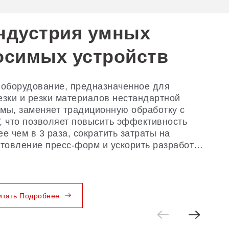
ндустрия умных
ндустрия
осимых устройств
втомобильных
нтерьеров
 оборудование, предназначенное для
езки и резки материалов нестандартной
мы, заменяет традиционную обработку с
ерная обработка чехлов для сидений и
, что позволяет повысить эффективность
гих материалов автомобильного салона
ее чем в 3 раза, сократить затраты на
тро становится стандартом — благодаря
отовление пресс-форм и ускорить разработку
версальным технологиям, включающим
ых продуктов.
ерную резку, перфорацию, маркировку и
вировку.
итать Подробнее
итать Подробнее