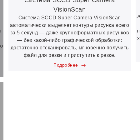
Система SCCD Super Camera
VisionScan
э
Система SCCD Super Camera VisionScan
автоматически выделяет контуры рисунка всего
т
п
за 5 секунд — даже крупноформатных рисунков
х
— без какой-либо графической обработки:
ию
достаточно отсканировать, мгновенно получить
файл для резки и приступить к резке.
Подробнее