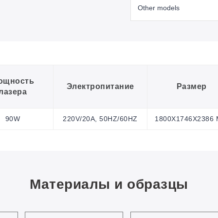
ощность
Электропитание
Размер
лазера
90W
220V/20A, 50HZ/60HZ
1800X1746X2386
Материалы и образцы