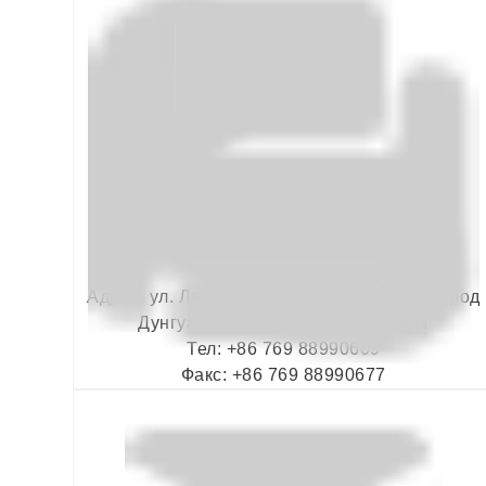
Адрес: ул. Ляньшэн, д. 1, город Хунмэй, город
Дунгуань, провинция Гуандун. CN
Тел: +86 769 88990609
Факс: +86 769 88990677