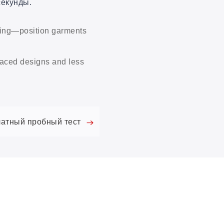
секунды.
ssing—position garments
aced designs and less
латный пробный тест