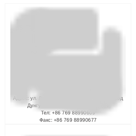
Адрес: ул. Ляньшэн, д. 1, город Хунмэй, город
Дунгуань, провинция Гуандун. CN
Тел: +86 769 88990609
Факс: +86 769 88990677