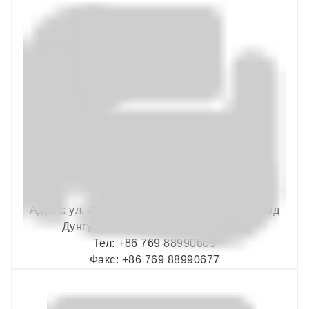
Адрес: ул. Ляньшэн, д. 1, город Хунмэй, город
Дунгуань, провинция Гуандун. CN
Тел: +86 769 88990609
Факс: +86 769 88990677