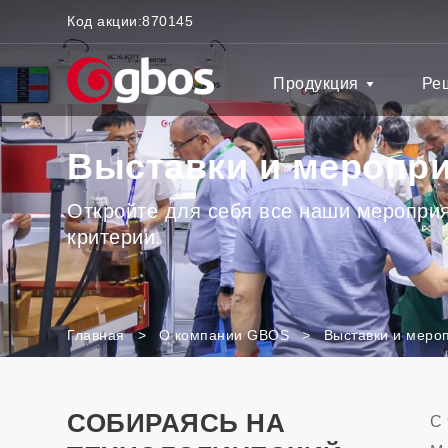
Код акции:
870145
Продукция
Ре
Выставки и меропр
Откройте для себя все наши мероприя
критерии.
Главная
>
О компании GBOS
>
Выставки и меро
СОБИРАЯСЬ НА
С 