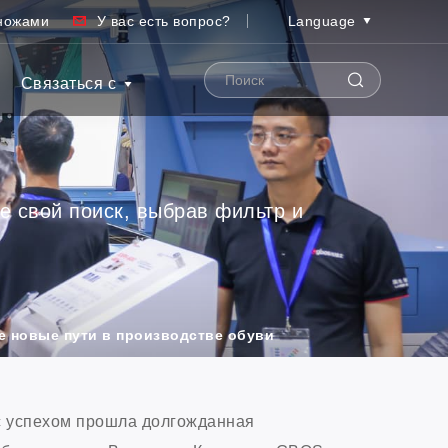
ножами
У вас есть вопрос?
Language
Связаться с
е свой поиск, выбрав фильтр и
е новые пути в производстве обуви
 с успехом прошла долгожданная