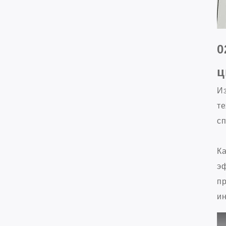
0
ц
Из
те
сп
К
эф
пр
и