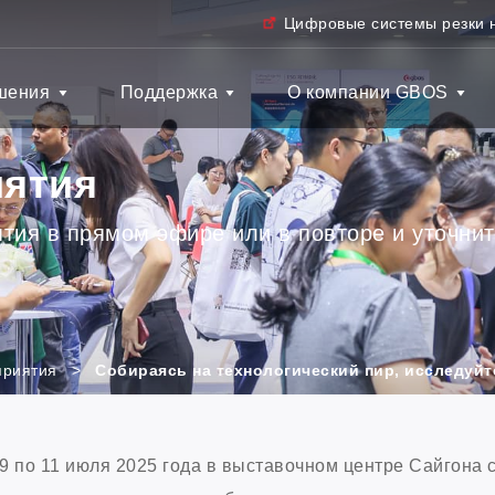
Цифровые системы резки 
шения
Поддержка
О компании GBOS
иятия
тия в прямом эфире или в повторе и уточнит
приятия
>
Собираясь на технологический пир, исследуйт
9 по 11 июля 2025 года в выставочном центре Сайгона