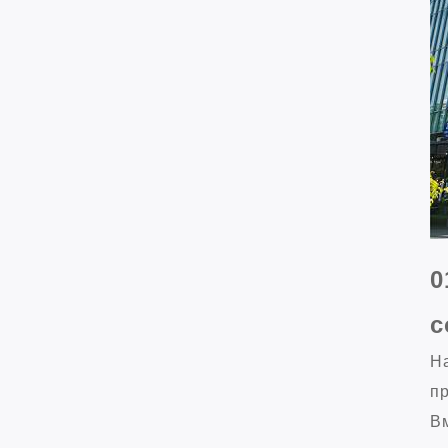
0
с
Н
пр
Вм