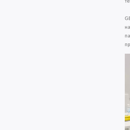
те
GB
на
па
пр