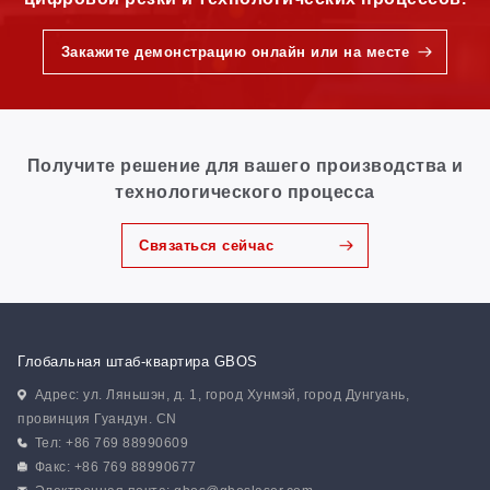
Закажите демонстрацию онлайн или на месте
Получите решение для вашего производства и
технологического процесса
Связаться сейчас
Глобальная штаб-квартира GBOS
Адрес: ул. Ляньшэн, д. 1, город Хунмэй, город Дунгуань,
провинция Гуандун. CN
Тел: +86 769 88990609
Факс: +86 769 88990677