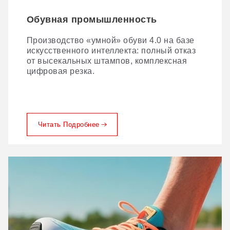
Обувная промышленность
Кожаные изделия
Производство «умной» обуви 4.0 на базе
Традиционная резка кожи сопряжена с
искусственного интеллекта: полный отказ
целым рядом сложностей. Вот как
от высекальных штампов, комплексная
компания GBOS их решает.
цифровая резка.
Читать Подробнее
Читать Подробнее