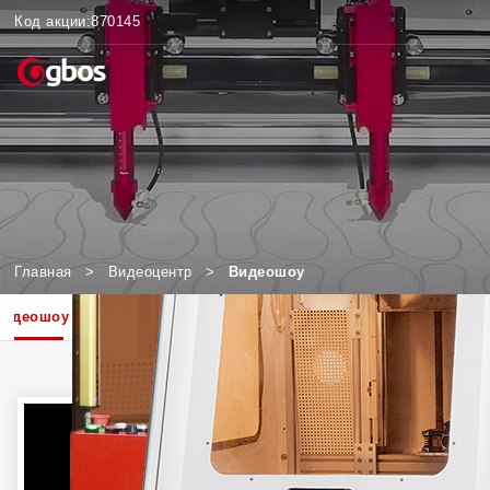
Код акции:
870145
Главная
>
Видеоцентр
>
Видеошоу
Видеошоу
Связанные модели
Отраслевые решения