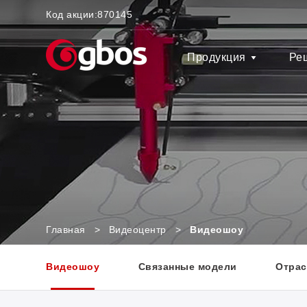
Код акции:
870145
Продукция
Ре
Главная
>
Видеоцентр
>
Видеошоу
Видеошоу
Связанные модели
Отрас