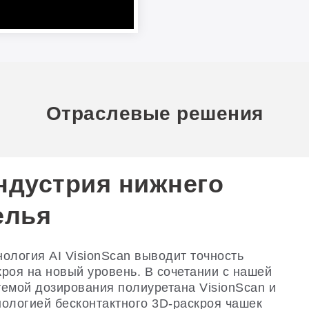
Отраслевые решения
ндустрия нижнего
вейная
елья
ромышленность
нология AI VisionScan выводит точность
плексная цифровая раскройка — точность на
кроя на новый уровень. В сочетании с нашей
дом слое. Благодаря инновационным
темой дозирования полиуретана VisionScan и
нологическим решениям мы лидируем в
нологией бесконтактного 3D-раскроя чашек
асти цифровой трансформации производства