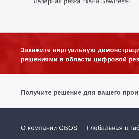
Лазерная резка ткани Sewfree®
Закажите виртуальную демонстрац
решениями в области цифровой рез
Получите решение для вашего прои
О компании GBOS
Глобальная шта